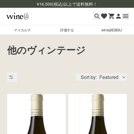
¥
16,500
(税込)以上で送料無料！
マイカルテ
評価する
wine@EBISU
マイカルテ
Skip to content
他のヴィンテージ
評価する
wine@EBISU
Sort by:
Featured
商品検索
ログイン
ご利用ガイド
よくあるご質問
出品状況
お問い合わせ
銘柄コード