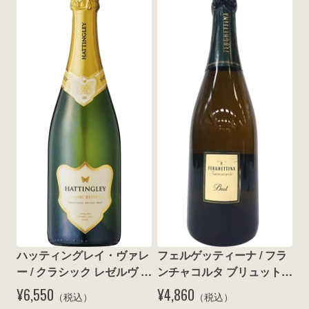
ハッティングレイ・ヴァレ
フェルゲッティーナ / フラ
ー / クラシック レゼルヴ ブ
ンチャコルタ ブリュット 
リュット N.V.
N.V.
¥6,550
¥4,860
（税込）
（税込）