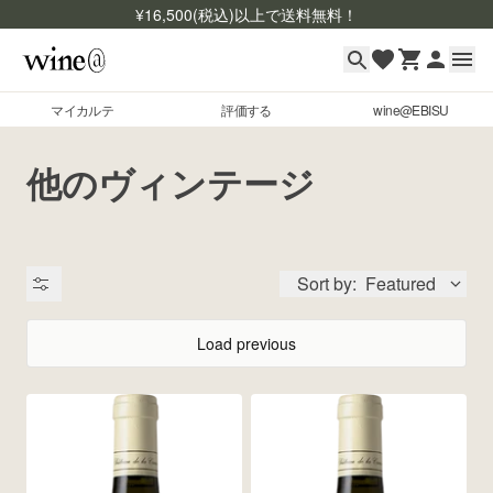
¥
16,500
(税込)以上で送料無料！
マイカルテ
評価する
wine@EBISU
マイカルテ
Skip to content
他のヴィンテージ
評価する
wine@EBISU
Sort by:
Featured
商品検索
ログイン
Load previous
ご利用ガイド
よくあるご質問
出品状況
お問い合わせ
銘柄コード