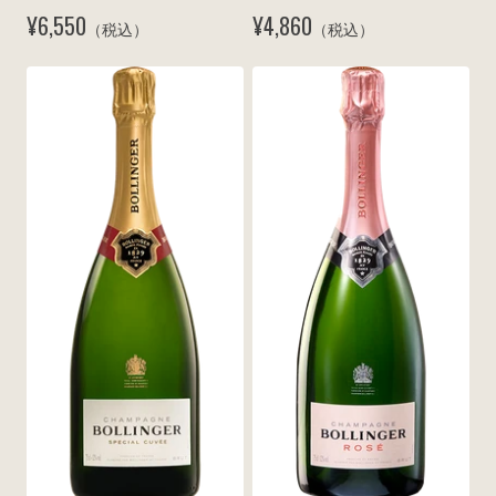
リュット N.V.
N.V.
¥6,550
¥4,860
（税込）
（税込）