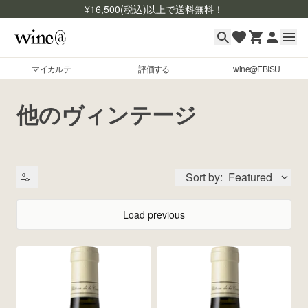
¥
16,500
(税込)以上で送料無料！
マイカルテ
評価する
wine@EBISU
マイカルテ
Skip to content
他のヴィンテージ
評価する
wine@EBISU
Sort by:
Featured
商品検索
ログイン
Load previous
ご利用ガイド
よくあるご質問
出品状況
お問い合わせ
銘柄コード