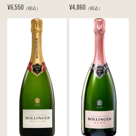
リュット N.V.
N.V.
¥6,550
¥4,860
（税込）
（税込）