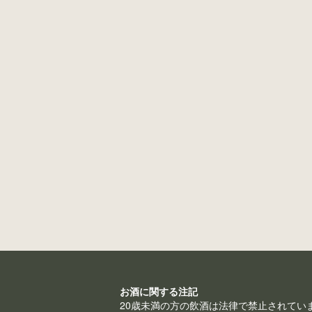
出
品
状
況
銘
柄
コ
ー
ド
お酒に関する注記
20歳未満の方の飲酒は法律で禁止されてい