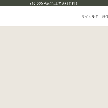
¥
16,500
(税込)以上で送料無料！
マイカルテ
評
ログ
ご利
よく
お問