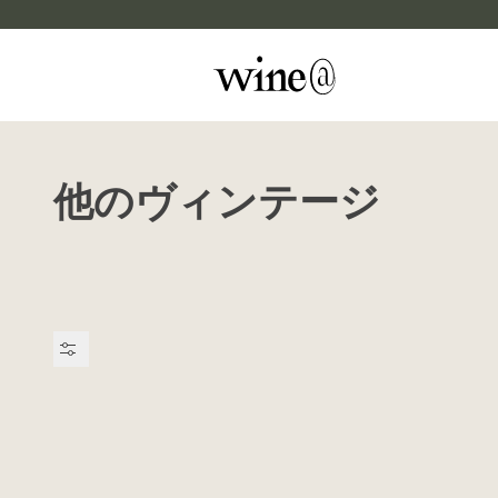
Skip to content
他のヴィンテージ
マイカルテ
評価する
wine@EBISU
商品検索