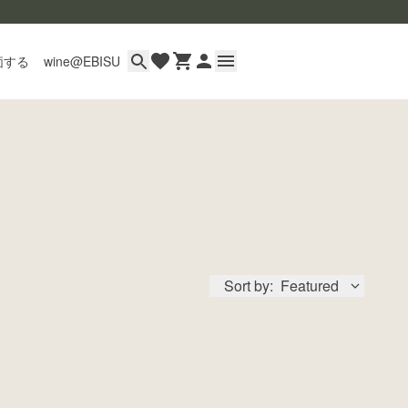
価する
wine@EBISU
イン
用ガイド
あるご質問
い合わせ
Sort by:
Featured
wine@とは