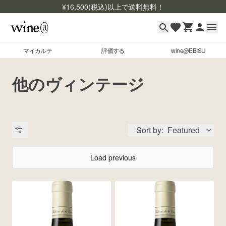
¥
16,500
(税込)以上で送料無料！
マイカルテ
評価する
wine@EBISU
マイカルテ
Skip to content
他のヴィンテージ
評価する
wine@EBISU
Sort by:
Featured
商品検索
ログイン
Load previous
ご利用ガイド
よくあるご質問
出品状況
お問い合わせ
銘柄コード