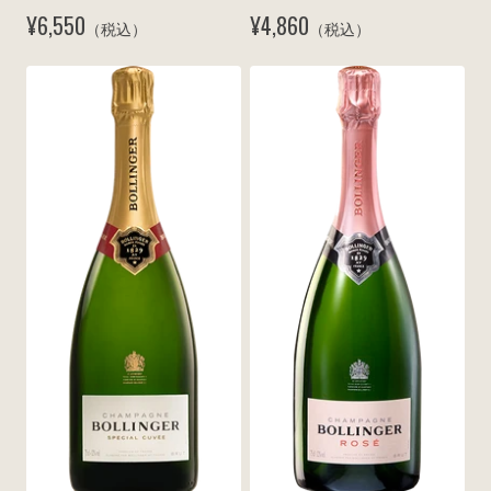
リュット N.V.
N.V.
¥6,550
¥4,860
（税込）
（税込）