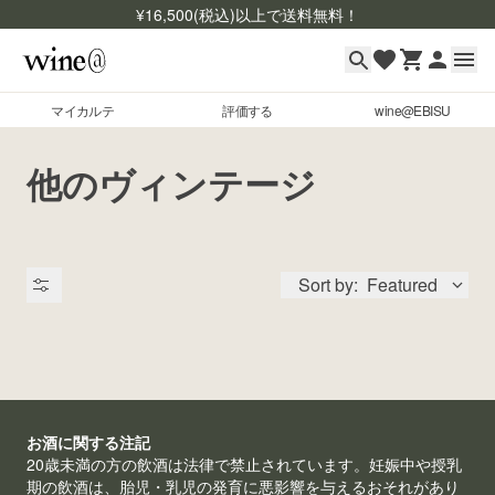
¥
16,500
(税込)以上で送料無料！
マイカルテ
評価する
wine@EBISU
マイカルテ
Skip to content
他のヴィンテージ
評価する
wine@EBISU
Sort by:
Featured
商品検索
ログイン
ご利用ガイド
よくあるご質問
出品状況
お酒に関する注記
お問い合わせ
20歳未満の方の飲酒は法律で禁止されています。妊娠中や授乳
期の飲酒は、胎児・乳児の発育に悪影響を与えるおそれがあり
銘柄コード