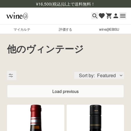
¥
16,500
(税込)以上で送料無料！
マイカルテ
評価する
wine@EBISU
マイカルテ
Skip to content
他のヴィンテージ
評価する
wine@EBISU
Sort by:
Featured
商品検索
ログイン
Load previous
ご利用ガイド
よくあるご質問
出品状況
お問い合わせ
銘柄コード