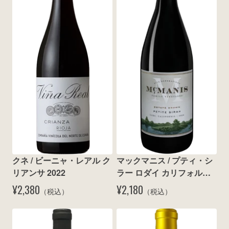
wine@とは
クネ / ビーニャ・レアル ク
マックマニス / プティ・シ
リアンサ 2022
ラー ロダイ カリフォルニ
ア 2024
¥2,380
¥2,180
（税込）
（税込）