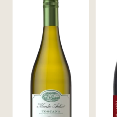
出
品
状
況
銘
柄
コ
ー
ド