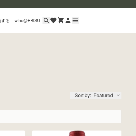
価する
wine@EBISU
イン
用ガイド
あるご質問
い合わせ
Sort by:
Featured
wine@とは