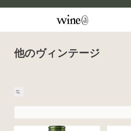
Skip to content
他のヴィンテージ
マイカルテ
評価する
wine@EBISU
商品検索