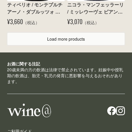
ティベリオ / モンテプルチ
ニコラ・マンフェッラーリ 
アーノ・ダブルッツォ 
/ ミッレウーヴェ ビアンコ 
2022
2022
¥3,660
¥3,070
（税込）
（税込）
Load more products
お酒に関する注記
20歳未満の方の飲酒は法律で禁止されています。妊娠中や授乳
期の飲酒は、胎児・乳児の発育に悪影響を与えるおそれがあり
ます。
ご利用ガイド