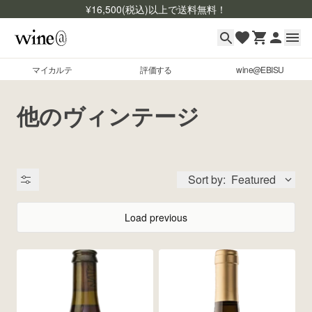
¥
16,500
(税込)以上で送料無料！
マイカルテ
評価する
wine@EBISU
マイカルテ
Skip to content
他のヴィンテージ
評価する
wine@EBISU
Sort by:
Featured
商品検索
ログイン
Load previous
ご利用ガイド
よくあるご質問
出品状況
お問い合わせ
銘柄コード