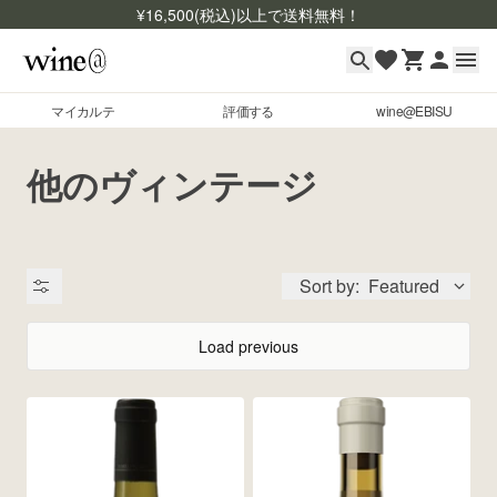
¥
16,500
(税込)以上で送料無料！
マイカルテ
評価する
wine@EBISU
マイカルテ
Skip to content
他のヴィンテージ
評価する
wine@EBISU
Sort by:
Featured
商品検索
ログイン
Load previous
ご利用ガイド
よくあるご質問
出品状況
お問い合わせ
銘柄コード