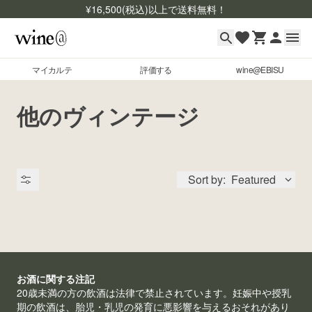
¥
16,500
(税込)以上で送料無料！
マイカルテ
評価する
wine@EBISU
マイカルテ
Skip to content
他のヴィンテージ
評価する
wine@EBISU
Sort by:
Featured
商品検索
ログイン
ご利用ガイド
よくあるご質問
出品状況
お酒に関する注記
お問い合わせ
20歳未満の方の飲酒は法律で禁止されています。妊娠中や授乳
期の飲酒は、胎児・乳児の発育に悪影響を与えるおそれがあり
銘柄コード